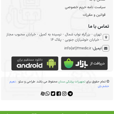
سیاست نامه حریم خصوصی
قوانین و مقررات
تماس با ما
تهران - بزرگراه نواب شمال - نرسیده به کمیل - خیابان محبوب مجاز
- خیابان خوشیاران جنوبی - پلاک 16
ایمیل:
info{at}2medic.ir
تمام حقوق برای
تجهیزات پزشکی سدان
محفوظ می باشد. طراحی و سئو :
نعیم
حشم بان