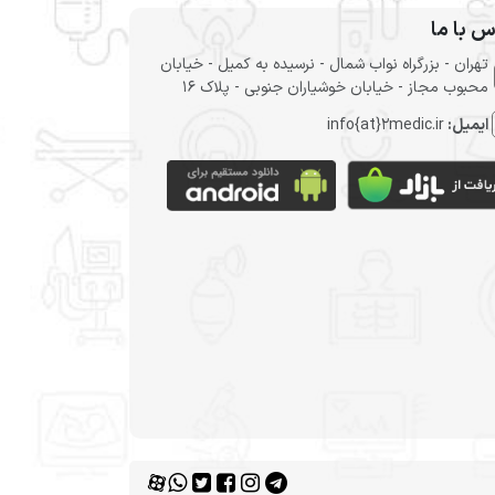
س با ما
تهران - بزرگراه نواب شمال - نرسیده به کمیل - خیابان
محبوب مجاز - خیابان خوشیاران جنوبی - پلاک 16
ایمیل:
info{at}2medic.ir