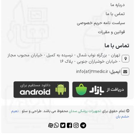
درباره ما
تماس با ما
سیاست نامه حریم خصوصی
قوانین و مقررات
تماس با ما
تهران - بزرگراه نواب شمال - نرسیده به کمیل - خیابان محبوب مجاز
- خیابان خوشیاران جنوبی - پلاک 16
ایمیل:
info{at}2medic.ir
تمام حقوق برای
تجهیزات پزشکی سدان
محفوظ می باشد. طراحی و سئو :
نعیم
حشم بان