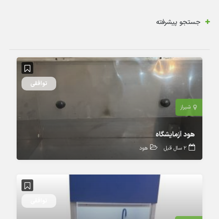
جستجو پیشرفته
توافقی
شیراز
هود آزمایشگاه
2 سال قبل
هود
توافقی