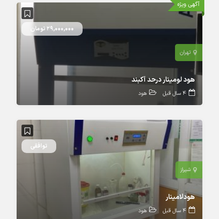
آگهی ویژه
29,000,000 تومان
تهران
هود لومینار درحد آکبند
4 سال قبل
هود
توافقی
شیراز
هودلامینار
4 سال قبل
هود