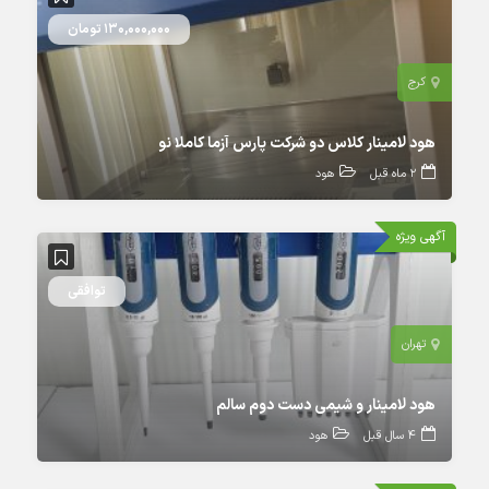
130,000,000 تومان
کرج
هود لامینار کلاس دو شرکت پارس آزما کاملا نو
2 ماه قبل
هود
آگهی ویژه
توافقی
تهران
هود لامینار و شیمی دست دوم سالم
4 سال قبل
هود