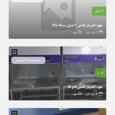
تهران
هود لامینار کلاس 2 مدل KG-A100
3 سال قبل
هود
250,000,000 تومان
بم
هود لامینار کلاس A و B
4 سال قبل
هود