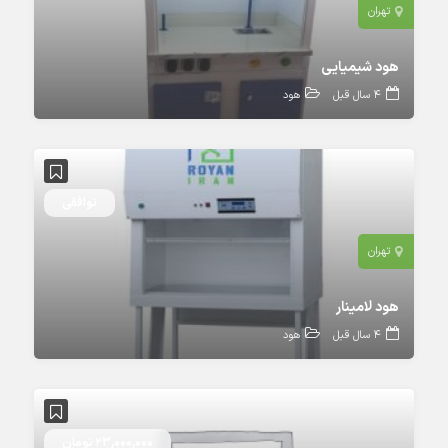
تهران
هود شیمیایی
4 سال قبل
هود
توافقی
تهران
هود لامینار
4 سال قبل
هود
23,000,000 تومان