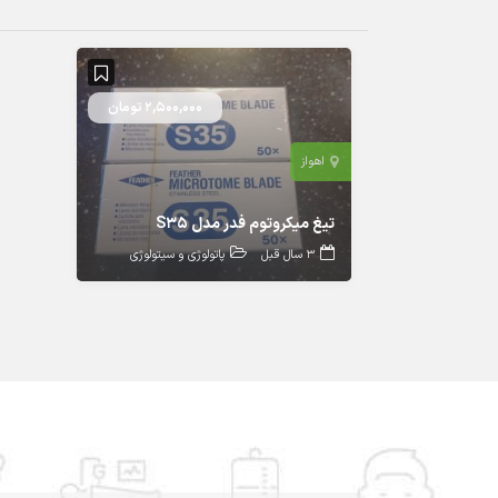
2,500,000 تومان
اهواز
تیغ میکروتوم فدر مدل S35
3 سال قبل
پاتولوژی و سیتولوژی