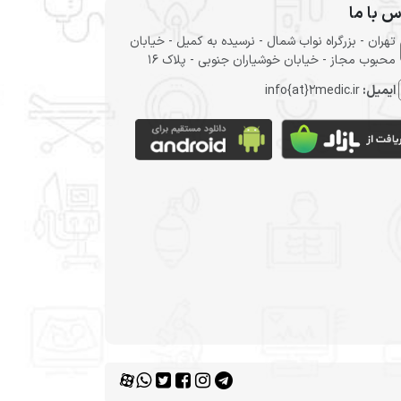
س با ما
تهران - بزرگراه نواب شمال - نرسیده به کمیل - خیابان
محبوب مجاز - خیابان خوشیاران جنوبی - پلاک 16
ایمیل:
info{at}2medic.ir