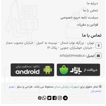
درباره ما
تماس با ما
سیاست نامه حریم خصوصی
قوانین و مقررات
تماس با ما
تهران - بزرگراه نواب شمال - نرسیده به کمیل - خیابان محبوب مجاز
- خیابان خوشیاران جنوبی - پلاک 16
ایمیل:
info{at}2medic.ir
تمام حقوق برای
تجهیزات پزشکی سدان
محفوظ می باشد. طراحی و سئو :
نعیم
حشم بان