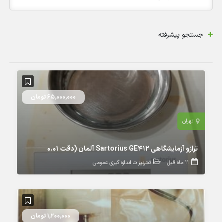
جستجو پیشرفته
65,000,000 تومان
تهران
ترازو آزمایشگاهی Sartorius GE412 آلمان (دقت 0.01
11 ماه قبل
تجهیزات اندازه گیری عمومی
1,200,000 تومان