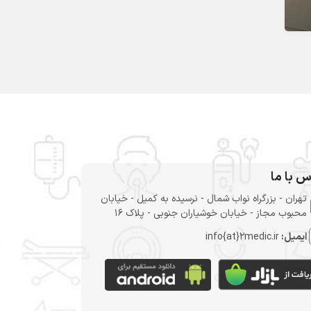
س با ما
تهران - بزرگراه نواب شمال - نرسیده به کمیل - خیابان
محبوب مجاز - خیابان خوشیاران جنوبی - پلاک 16
ایمیل:
info{at}2medic.ir