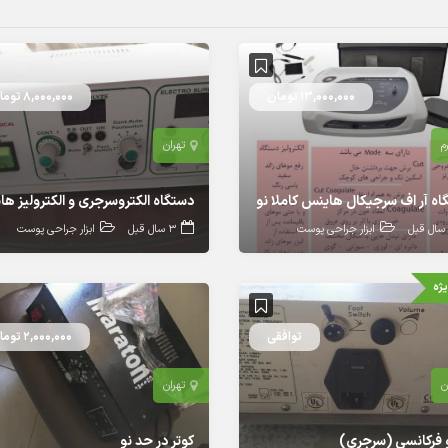
13,000,000 تومان
8,000,000 تومان
م
تهران
اه آر اف سرجیکال هاینس کاملا نو
ابزار جراحی پوست
3 سال قبل
ابزار جراحی پوست
ژه
توافقی
2,000,000 تومان
ن
تهران
و فرکانسی (سرجری)
کوتر در حد نو