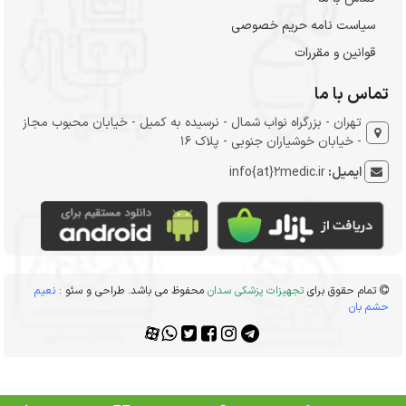
سیاست نامه حریم خصوصی
قوانین و مقررات
تماس با ما
تهران - بزرگراه نواب شمال - نرسیده به کمیل - خیابان محبوب مجاز
- خیابان خوشیاران جنوبی - پلاک 16
ایمیل:
info{at}2medic.ir
تمام حقوق برای
تجهیزات پزشکی سدان
محفوظ می باشد. طراحی و سئو :
نعیم
حشم بان