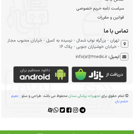
سیاست نامه حریم خصوصی
قوانین و مقررات
تماس با ما
تهران - بزرگراه نواب شمال - نرسیده به کمیل - خیابان محبوب مجاز
- خیابان خوشیاران جنوبی - پلاک 16
ایمیل:
info{at}2medic.ir
تمام حقوق برای
تجهیزات پزشکی سدان
محفوظ می باشد. طراحی و سئو :
نعیم
حشم بان