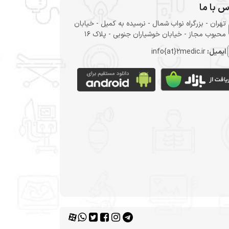
س با ما
تهران - بزرگراه نواب شمال - نرسیده به کمیل - خیابان
محبوب مجاز - خیابان خوشیاران جنوبی - پلاک 16
ایمیل:
info{at}2medic.ir