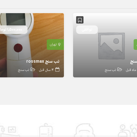
توافقی
1,500,000 تومان
تهران
سنج
تب سنج rossmax
تب سنج
4 سال قبل
تب سنج