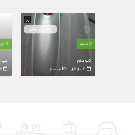
800,000 تومان
مشهد
کرج
تب سنج
تب 
4 سال قبل
تب سنج
6 ماه قبل