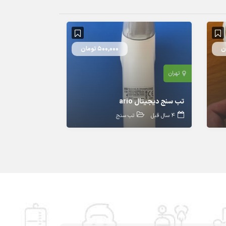
500,000 تومان
تهران
تب سنج دیجیتال ario
4 سال قبل
تب سنج