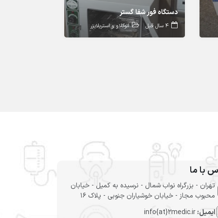
دستگاه فور شفا گستر
4 سال قبل
اتوکلاو و استریلایزر
س با ما
تهران - بزرگراه نواب شمال - نرسیده به کمیل - خیابان
محبوب مجاز - خیابان خوشیاران جنوبی - پلاک 16
ایمیل:
info{at}2medic.ir