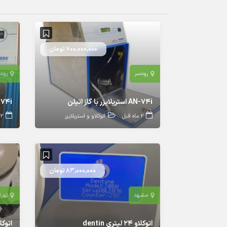
700,000,000 تومان
رودسر
رود
AN-74i استریلایزر با گاز اتیلن
AN-74i دستگاه است
2 ماه قبل
اتوکلاو و استریلایزر
2 سال قبل
83,000,000 تومان
مشهد
تهرا
اتوکلاو ۲۴ لیتری dentin
اتوکلاو PMR با ظر