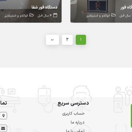
اه فور
دستگاه فور شفا
بل
اتوکلاو و استریلایزر
4 سال قبل
اتوکلاو و استریلایزر
←
۲
۱
دسترسی سریع
تما
حساب کاربری
درباره ما
تماس با ما