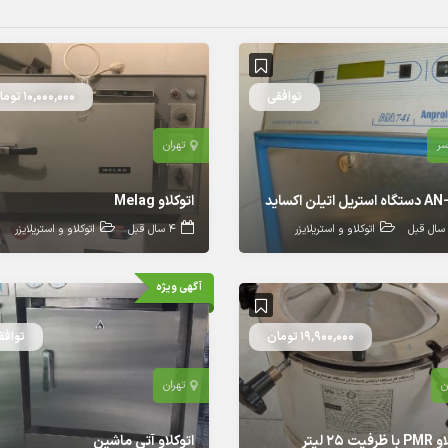
توافقی
10,000,000 تومان
سر
تهران
ریل اتیلن اکساید
اتوکلاو Melag
اتوکلاو و استریلایزر
4 سال قبل
اتوکلاو و استریلایزر
آگهی ویژه
19,900,000 تومان
توافق
ن
تهران
فیت ۲۵ لیتر
اتوکلاو آتی ماشین