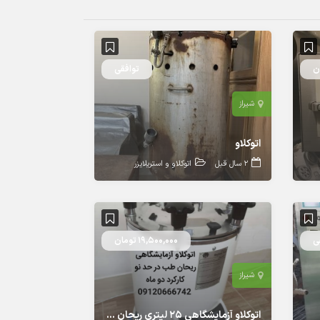
توافقی
شیراز
اتوکلاو
2 سال قبل
اتوکلاو و استریلایزر
ی
19,500,000 تومان
شیراز
اتوکلاو آزمایشگاهی ۲۵ لیتری ریحان طب … نو