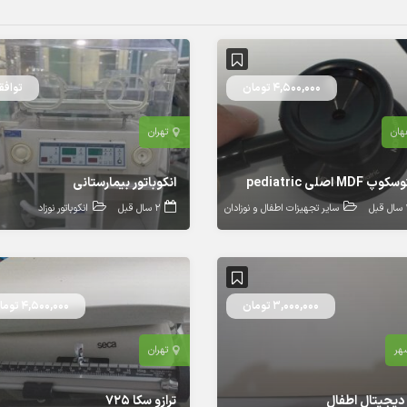
4,500,000 تومان
توافق
هان
تهران
MDF اصلی pediatric
انکوباتور بیمارستانی
بل
سایر تجهیزات اطفال و نوزادان
2 سال قبل
انکوباتور نوزاد
3,000,000 تومان
4,500,000 تومان
هر
تهران
و دیجیتال اطفال
ترازو سکا ۷۲۵