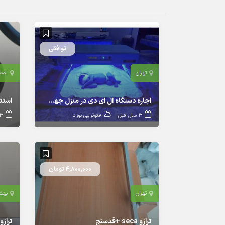
توافقی
تهران
اصف
اجاره دستگاه ال ای دی در منزل جهت بهبود زردی نوزاد
استتوسکوپ 
3 سال قبل
فتوتراپی نوزاد
3 سال ق
4,800,000 تومان
تهران
بهش
ترازو seca +قدسنج
تراز