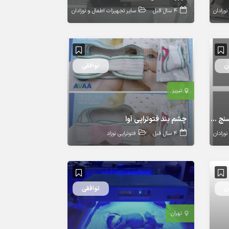
وزادان
4 سال قبل
سایر تجهیزات اطفال و نوزادان
توافقی
تبریز
ترازوی نوزاد frolic نو به همراه قد سنج دیواری و سفره ای
چشم بند فتوتراپی آوا
وزادان
4 سال قبل
فتوتراپی نوزاد
توافقی
تهران