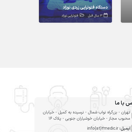
دستگاه فتوتراپی زردی نوزاد
3 سال قبل
فتوتراپی نوزاد
س با ما
تهران - بزرگراه نواب شمال - نرسیده به کمیل - خیابان
محبوب مجاز - خیابان خوشیاران جنوبی - پلاک 16
ایمیل:
info{at}2medic.ir