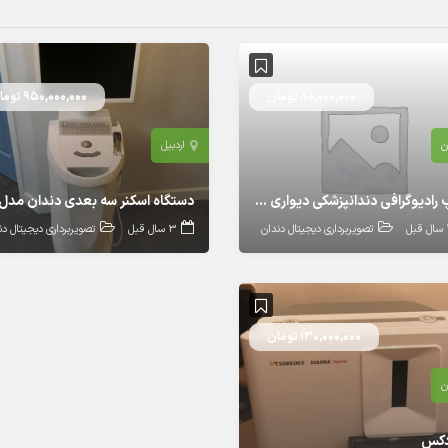
80,000,000 تومان
950,000,000 تومان
ن
اردبیل
تیوپ رادیوگرافی دندانپزشکی دیواری DC سوردکس Sordex مدل Minray
بل
تصویربرداری دیجیتال دندان
3 سال قبل
تصویربرداری دیجیتال دن
130,000,000 تومان
ن
دکس