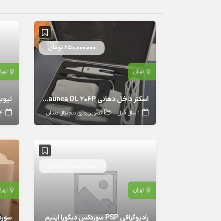
250,000,000 تومان
تهران
تهرا
اسکنر داخل دهانی Launca DL 206P نو و آکبند
1 سال قبل
تصویربرداری دیجیتال دندان
4 سال ق
1,600,000,000 تومان
تهران
تهرا
رادیوگرافی PSP سوردکس دیگورا اپتیم
سور