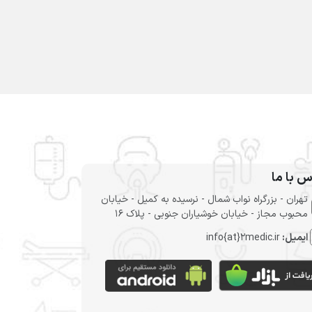
س با ما
تهران - بزرگراه نواب شمال - نرسیده به کمیل - خیابان
محبوب مجاز - خیابان خوشیاران جنوبی - پلاک 16
ایمیل:
info{at}2medic.ir