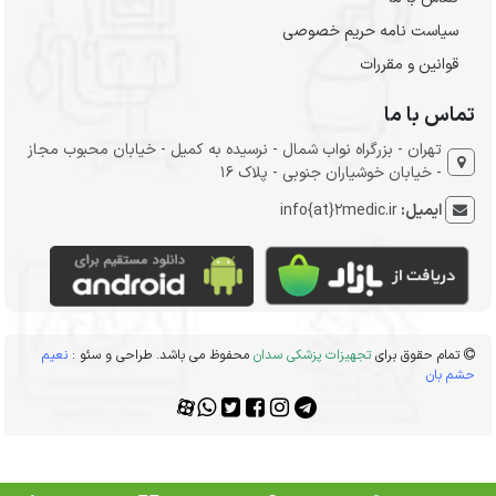
سیاست نامه حریم خصوصی
قوانین و مقررات
تماس با ما
تهران - بزرگراه نواب شمال - نرسیده به کمیل - خیابان محبوب مجاز
- خیابان خوشیاران جنوبی - پلاک 16
ایمیل:
info{at}2medic.ir
تمام حقوق برای
تجهیزات پزشکی سدان
محفوظ می باشد. طراحی و سئو :
نعیم
حشم بان