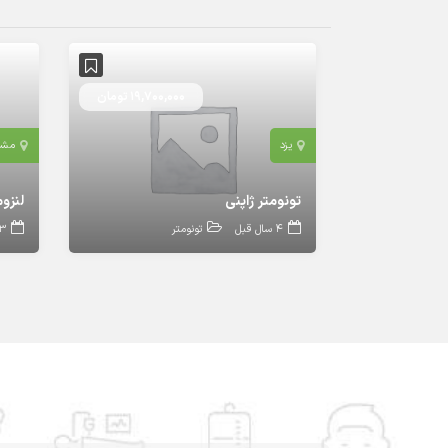
19,700,000 تومان
یزد
مشه
تونومتر ژاپنی
لنزوم
4 سال قبل
تونومتر
3 سال ق