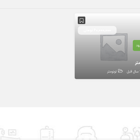
60,000,000 تومان
د
تر
بل
تونومتر