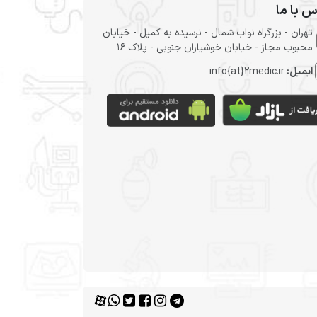
س با ما
تهران - بزرگراه نواب شمال - نرسیده به کمیل - خیابان
محبوب مجاز - خیابان خوشیاران جنوبی - پلاک 16
ایمیل:
info{at}2medic.ir