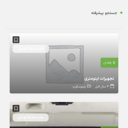
جستجو پیشرفته
45,000,000 تومان
زاهدان
تجهیزات اپتومتری
4 سال قبل
رتینوسکوپ
15,800,000 تومان