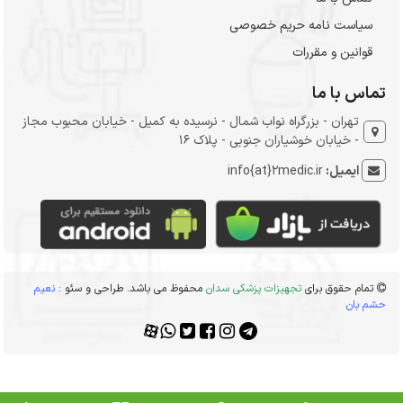
سیاست نامه حریم خصوصی
قوانین و مقررات
تماس با ما
تهران - بزرگراه نواب شمال - نرسیده به کمیل - خیابان محبوب مجاز
- خیابان خوشیاران جنوبی - پلاک 16
ایمیل:
info{at}2medic.ir
تمام حقوق برای
تجهیزات پزشکی سدان
محفوظ می باشد. طراحی و سئو :
نعیم
حشم بان