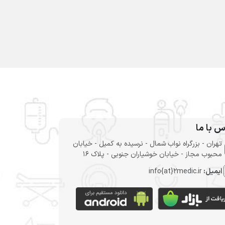
س با ما
تهران - بزرگراه نواب شمال - نرسیده به کمیل - خیابان
محبوب مجاز - خیابان خوشیاران جنوبی - پلاک 16
ایمیل:
info{at}2medic.ir