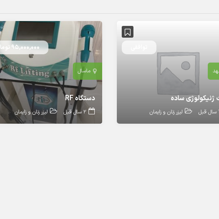
توافقی
95,000,000 تومان
د
ماسال
ژنیکولوژی ساده
دستگاه RF
بل
لیزر زنان و زایمان
2 سال قبل
لیزر زنان و زایمان