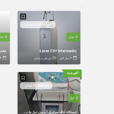
1,050,000,000 تومان
تهران
مشه
Laser CO2 Intermedic
تخت 
3 سال قبل
لیزر زنان و زایمان
4 سال ق
آگهی ویژه
28,000,000 تومان
آمل
دستگاه آراف سرجری (بدون نیاز به بخیه)