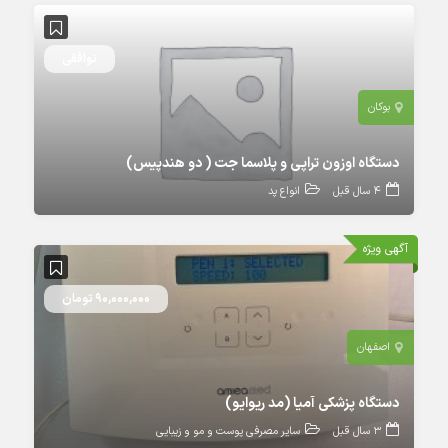
توافقی
بوکان
دستگاه اوزون تراپی و پلاسما جت ( دو هندپیس)
4 سال قبل
انواع پد
آگهی ویژه
90,000,000 تومان
اصفهان
دستگاه پزشکی آمیا (مد ریوایو)
3 سال قبل
سایر مصرفی پوست و مو و زیبایی