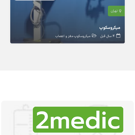
تهران
میکروسکوپ
4 سال قبل
میکروسکوپ مغز و اعصاب