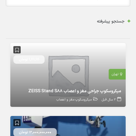
جستجو پیشرفته
1,111,111 تومان
تهران
میکروسکوپ جراحی مغز و اعصاب ZEISS Stand S88
2 سال قبل
میکروسکوپ مغز و اعصاب
12,000,000,000 تومان