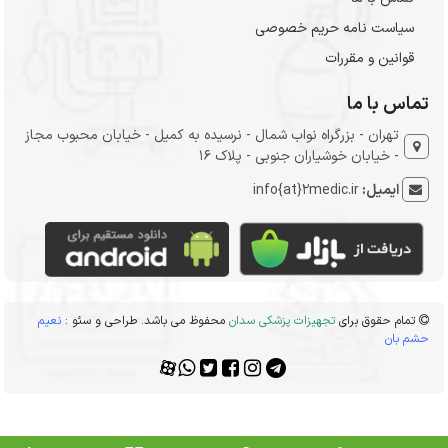
سیاست نامه حریم خصوصی
قوانین و مقررات
تماس با ما
تهران - بزرگراه نواب شمال - نرسیده به کمیل - خیابان محبوب مجاز
- خیابان خوشیاران جنوبی - پلاک 16
ایمیل:
info{at}2medic.ir
تمام حقوق برای
تجهیزات پزشکی سدان
محفوظ می باشد. طراحی و سئو :
نعیم
حشم بان