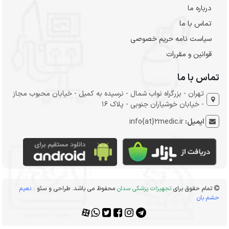
درباره ما
تماس با ما
سیاست نامه حریم خصوصی
قوانین و مقررات
تماس با ما
تهران - بزرگراه نواب شمال - نرسیده به کمیل - خیابان محبوب مجاز
- خیابان خوشیاران جنوبی - پلاک 16
ایمیل:
info{at}2medic.ir
تمام حقوق برای
تجهیزات پزشکی سدان
محفوظ می باشد. طراحی و سئو :
نعیم
حشم بان