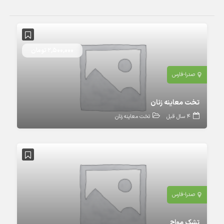
2,500,000 تومان
صدرا-فارس
تخت معاینه زنان
4 سال قبل
تخت معاینه زنان
صدرا-فارس
تشک مواج