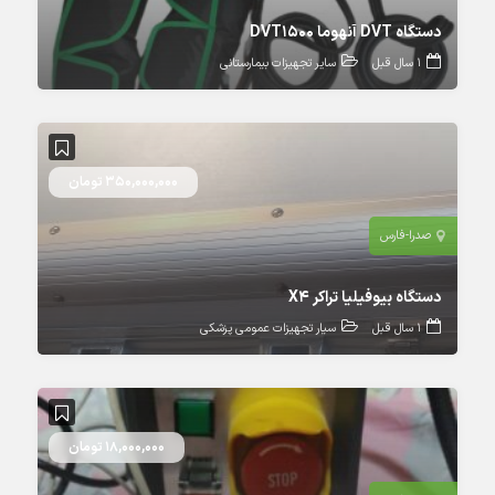
دستگاه DVT آنهوما DVT1500
1 سال قبل
سایر تجهیزات بیمارستانی
350,000,000 تومان
صدرا-فارس
دستگاه بیوفیلیا تراکر X4
1 سال قبل
سیار تجهیزات عمومی پزشکی
18,000,000 تومان