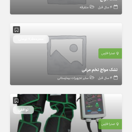
4 سال قبل
متفرقه
7,500,000 تومان
صدرا-فارس
تشک مواج تخم مرغی
4 سال قبل
سایر تجهیزات بیمارستانی
توافقی
صدرا-فارس