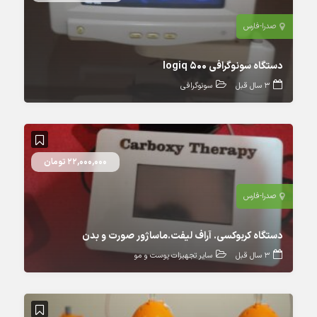
صدرا-فارس
دستگاه سونوگرافی logiq 500
3 سال قبل
سونوگرافی
22,000,000 تومان
صدرا-فارس
دستگاه کربوکسی. آراف لیفت.ماساژور صورت و بدن
3 سال قبل
سایر تجهیزات پوست و مو