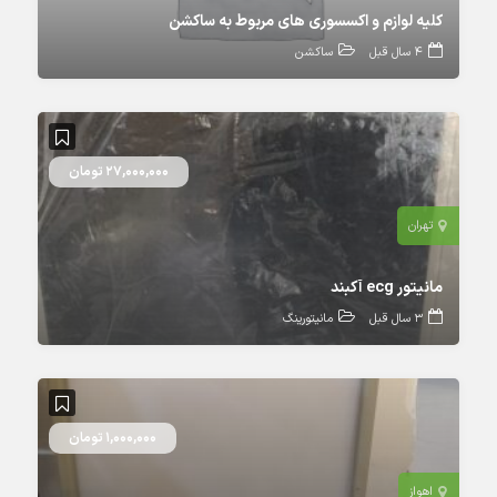
کلیه لوازم و اکسسوری های مربوط به ساکشن
4 سال قبل
ساکشن
27,000,000 تومان
تهران
مانیتور ecg آکبند
3 سال قبل
مانیتورینگ
1,000,000 تومان
اهواز