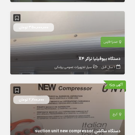
350,000,000 تومان
صدرا-فارس
دستگاه بیوفیلیا تراکر X4
1 سال قبل
سیار تجهیزات عمومی پزشکی
آگهی ویژه
2,700,000 تومان
کرج
دستگاه ساکشن suction unit new compressor