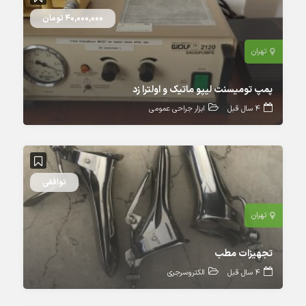
40,000,000 تومان
تهران
پمپ تومیسنت لیپو ماتیک و اولترا زد
4 سال قبل
ابزار جراحی عمومی
توافقی
تهران
تجهیزات مطب
4 سال قبل
الکتروسرجری