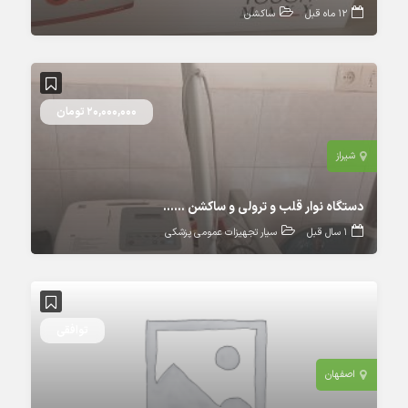
12 ماه قبل
ساکشن
20,000,000 تومان
شیراز
دستگاه نوار قلب و ترولی و ساکشن ……
1 سال قبل
سیار تجهیزات عمومی پزشکی
توافقی
اصفهان