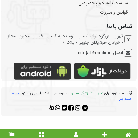
سیاست نامه حریم خصوصی
قوانین و مقررات
تماس با ما
تهران - بزرگراه نواب شمال - نرسیده به کمیل - خیابان محبوب مجاز
- خیابان خوشیاران جنوبی - پلاک 16
ایمیل:
info{at}2medic.ir
تمام حقوق برای
تجهیزات پزشکی سدان
محفوظ می باشد. طراحی و سئو :
نعیم
حشم بان