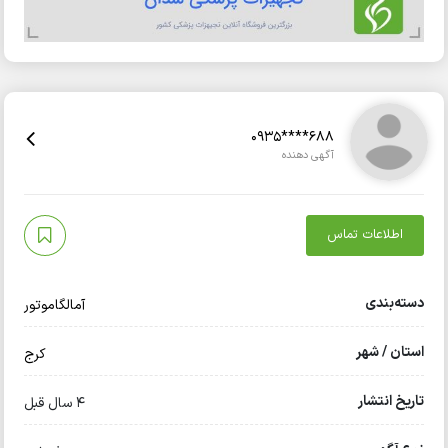
0935****688
آگهی دهنده
اطلاعات تماس
دسته‌بندی
آمالگاموتور
استان / شهر
کرج
تاریخ انتشار
4 سال قبل