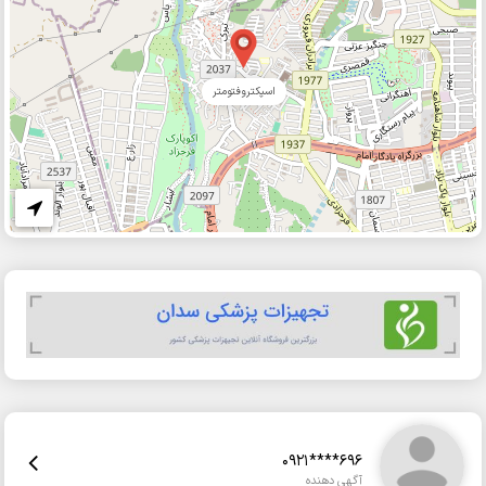
اسپکتروفتومتر
0921****696
آگهی دهنده