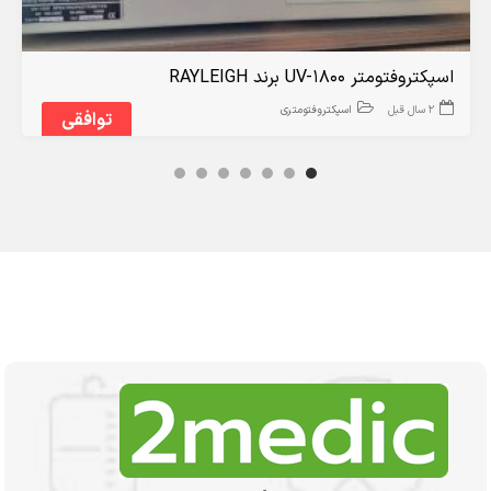
اسپکتروفتومتر UV-1800 برند RAYLEIGH
2 سال قبل
اسپکتروفتومتری
توافقی