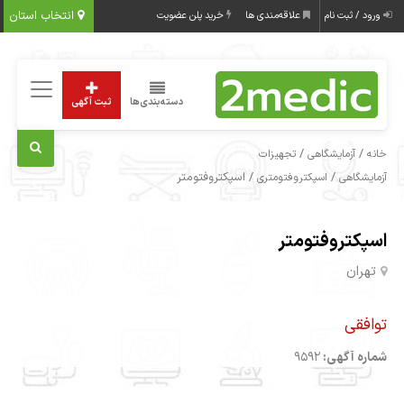
انتخاب استان
ورود / ثبت نام
علاقه‌مندی ها
خرید پلن عضویت
دسته‌بندی‌ها
ثبت آگهی
/
/
خانه
آزمایشگاهی
تجهیزات
/
/ اسپکتروفتومتر
آزمایشگاهی
اسپکتروفتومتری
اسپکتروفتومتر
تهران
توافقی
شماره آگهی:
9592