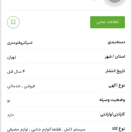
اطلاعات تماس
دسته‌بندی
اسپکتروفتومتری
استان / شهر
تهران
تاریخ انتشار
4 سال قبل
نوع آگهی
فروشی , خدماتی
وضعیت وسیله
نو
گارانتی/وارانتی
دارد
نوع کالا
سیستم کامل , قطعه/لوازم جانبی , لوازم مصرفی