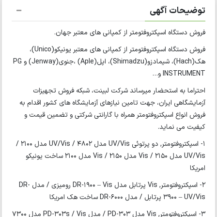
توضیحات آگهی
فروش دستگاه اسپکتروفتومتر از کمپانی های معتبر جهان.
فروش دستگاه اسپکتروفتومتر از کمپانی های معتبر یونیکو(Unico)،
هک(Hach)، شیمادزو(Shimadzu)، اپل(Aple) ،جنوی(Jenway) و PG
INSTRUMENT و…
احتراما به استحضار میرساند شرکت لبینت، شبکه فروش تجهیزات
آزمایشگاهی ایران، جهت تامین نیازهای آزمایشگاه های کشور اقدام به
فروش انواع اسپکتروفتومتر همراه با گارانتی شرکتی و تضمین قیمت و
کیفیت می نماید.
1- اسپکتروفتومتر, دو پرتوئی UV/Vis مدل 4802 / UV/Vis مدل 2100 /
UV/Vis مدل 2150 / Vis مدل 2150 / Vis مدل 2100 ساخت یونیکو
امریکا
2- اسپکتروفتومتر, Vis پرتابل مدل DR-1900 – Vis رومیزی / مدل DR-
3900 – UV/Vis پرتابل / مدل DR-6000 ساخت هک امریکا
3- اسپکتروفتومتر, Vis مدل PD-303 / مدل PD-303s / Vis مدل 7300