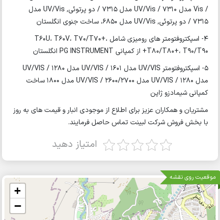
/ Vis مدل 7310 / UV/Vis مدل 7315 / دو پرتوئی, UV/Vis مدل
7315 / دو پرتوئی, UV/Vis مدل 6850، ساخت جنوی انگلستان
4- اسپکتروفتومتر های رومیزی شامل T60U، T60V، T70/T70+،
T80/T80+، T90/T90+ از کمپانی PG INSTRUMENT انگلستان
5- اسپکتروفتومتر UV/VIS مدل 1601 / UV/VIS مدل 1280 / UV/VIS
مدل 1280 / UV/VIS مدل 2600/2700 / UV/VIS مدل 1800 ساخت
کمپانی شیمادزو ژاپن
مشتریان و همکاران عزیز برای اطلاع از موجودی انبار و قیمت های به روز
با بخش فروش شرکت لبینت تماس حاصل فرمایند.
امتیاز دهید
موقعیت روی نقشه
+
−