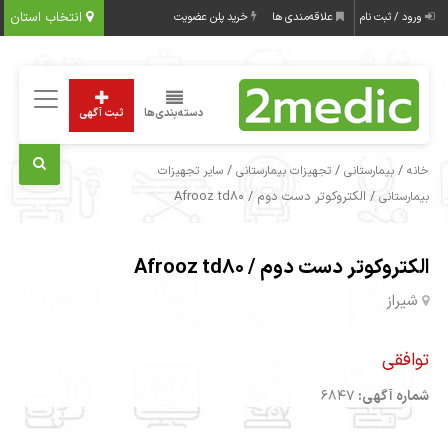
انتخاب استان
ورود / ثبت نام
علاقه‌مندی ها
خرید پلن عضویت
دسته‌بندی‌ها
ثبت آگهی
/
/
/
خانه
بیمارستانی
تجهیزات بیمارستانی
سایر تجهیزات
/ الکتروکوتر دست دوم / Afrooz td80
بیمارستانی
الکتروکوتر دست دوم / Afrooz td80
شیراز
توافقی
شماره آگهی:
6847