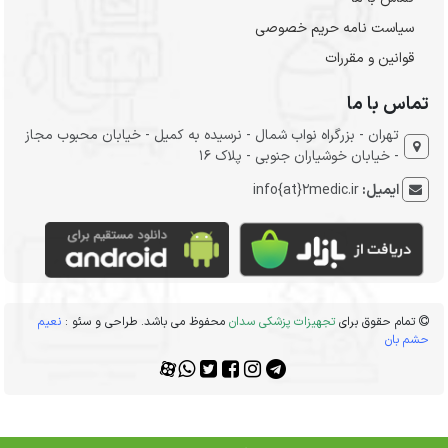
سیاست نامه حریم خصوصی
قوانین و مقررات
تماس با ما
تهران - بزرگراه نواب شمال - نرسیده به کمیل - خیابان محبوب مجاز
- خیابان خوشیاران جنوبی - پلاک 16
ایمیل:
info{at}2medic.ir
تمام حقوق برای
تجهیزات پزشکی سدان
محفوظ می باشد. طراحی و سئو :
نعیم
حشم بان