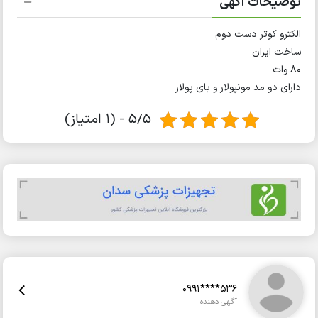
توضیحات آگهی
الکترو کوتر دست دوم
ساخت ایران
۸۰ وات
دارای دو مد مونپولار و بای پولار
5/5 - (1 امتیاز)
0991****536
آگهی دهنده