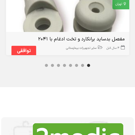
تهران
مفصل بدساید برانکارد و تخت ادغام با 2041
4 سال قبل
سایر تجهیزات بیمارستانی
توافقی