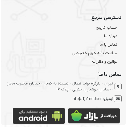
دسترسی سریع
حساب کاربری
درباره ما
تماس با ما
سیاست نامه حریم خصوصی
قوانین و مقررات
تماس با ما
تهران - بزرگراه نواب شمال - نرسیده به کمیل - خیابان محبوب مجاز
- خیابان خوشیاران جنوبی - پلاک 16
ایمیل:
info{at}2medic.ir