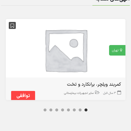
تهران
کمربند ویلچر، برانکارد و تخت
3 سال قبل
سایر تجهیزات بیمارستانی
توافقی