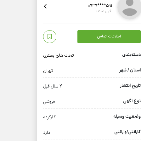
0939****591
آگهی دهنده
اطلاعات تماس
دسته‌بندی
تخت های بستری
استان / شهر
تهران
تاریخ انتشار
2 سال قبل
نوع آگهی
فروشی
وضعیت وسیله
کارکرده
گارانتی/وارانتی
دارد