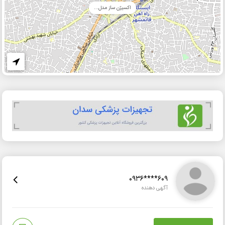
اکسیژن ساز مدل...
0936****609
آگهی دهنده