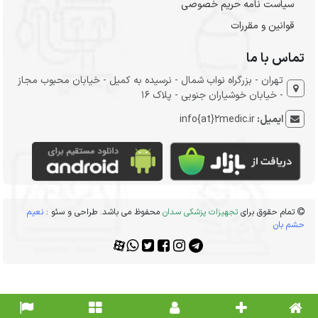
سیاست نامه حریم خصوصی
قوانین و مقررات
تماس با ما
تهران - بزرگراه نواب شمال - نرسیده به کمیل - خیابان محبوب مجاز
- خیابان خوشیاران جنوبی - پلاک 16
ایمیل:
info{at}2medic.ir
تمام حقوق برای
تجهیزات پزشکی سدان
محفوظ می باشد. طراحی و سئو :
نعیم
حشم بان