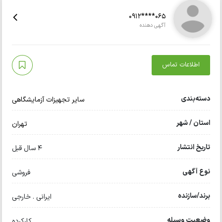
0912****065
آگهی دهنده
اطلاعات تماس
دسته‌بندی
سایر تجهیزات آزمایشگاهی
استان / شهر
تهران
تاریخ انتشار
4 سال قبل
نوع آگهی
فروشی
برند/سازنده
ایرانی . خارجی
وضعیت وسیله
کارکرده