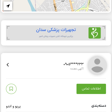
0905****233
آگهی دهنده
اطلاعات تماس
دسته‌بندی
پریو و اندو