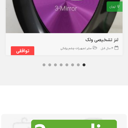
تهران
لنز تشخیصی ولک
4 سال قبل
سایر تجهیزات چشم پزشکی
توافقی