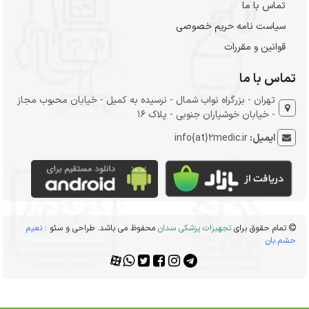
تماس با ما
سیاست نامه حریم خصوصی
قوانین و مقررات
تماس با ما
تهران - بزرگراه نواب شمال - نرسیده به کمیل - خیابان محبوب مجاز
- خیابان خوشیاران جنوبی - پلاک 16
ایمیل:
info{at}2medic.ir
تمام حقوق برای
تجهیزات پزشکی سدان
محفوظ می باشد. طراحی و سئو :
نعیم
حشم بان