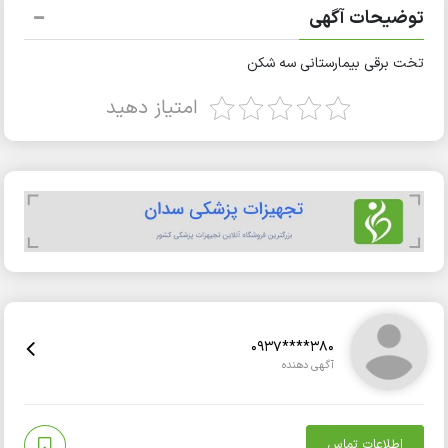
توضیحات آگهی
تخت برقی بیمارستانی سه شکن
امتیاز دهید
0937****380
آگهی دهنده
اطلاعات تماس