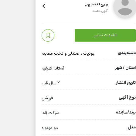
0911****587
آگهی دهنده
اطلاعات تماس
دسته‌بندی
یونیت ، صندلی و تخت معاینه
استان / شهر
آستانه اشرفیه
تاریخ انتشار
2 سال قبل
نوع آگهی
فروشی
برند/سازنده
شرکت آلفا
مدل
دو موتوره