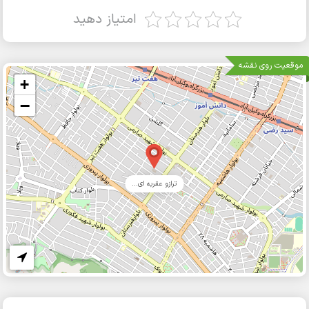
امتیاز دهید
موقعیت روی نقشه
+
−
ترازو عقربه ای...