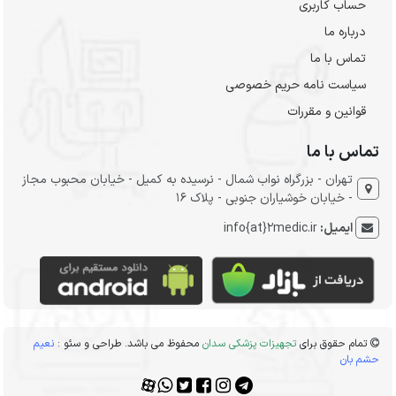
حساب کاربری
درباره ما
تماس با ما
سیاست نامه حریم خصوصی
قوانین و مقررات
تماس با ما
تهران - بزرگراه نواب شمال - نرسیده به کمیل - خیابان محبوب مجاز
- خیابان خوشیاران جنوبی - پلاک 16
ایمیل:
info{at}2medic.ir
تمام حقوق برای
تجهیزات پزشکی سدان
محفوظ می باشد. طراحی و سئو :
نعیم
حشم بان