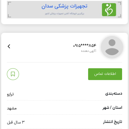
0915****854
آگهی دهنده
اطلاعات تماس
دسته‌بندی
ترازو
استان / شهر
مشهد
تاریخ انتشار
3 سال قبل