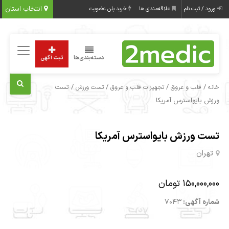
انتخاب استان
ورود / ثبت نام
علاقه‌مندی ها
خرید پلن عضویت
دسته‌بندی‌ها
ثبت آگهی
/
/
/
/ تست
خانه
قلب و عروق
تجهیزات قلب و عروق
تست ورزش
ورزش بایواسترس آمریکا
تست ورزش بایواسترس آمریکا
تهران
150,000,000 تومان
شماره آگهی:
7043