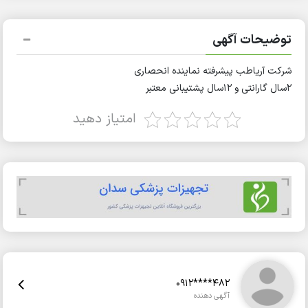
توضیحات آگهی
شرکت آریاطب پیشرفته نماینده انحصاری
۲سال گارانتی و ۱۲سال پشتیبانی معتبر
امتیاز دهید
0912****482
آگهی دهنده