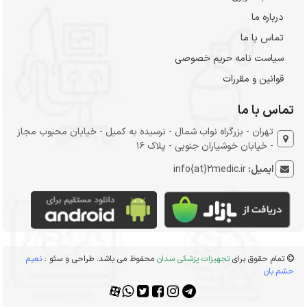
درباره ما
تماس با ما
سیاست نامه حریم خصوصی
قوانین و مقررات
تماس با ما
تهران - بزرگراه نواب شمال - نرسیده به کمیل - خیابان محبوب مجاز
- خیابان خوشیاران جنوبی - پلاک 16
ایمیل:
info{at}2medic.ir
تمام حقوق برای
تجهیزات پزشکی سدان
محفوظ می باشد. طراحی و سئو :
نعیم
حشم بان