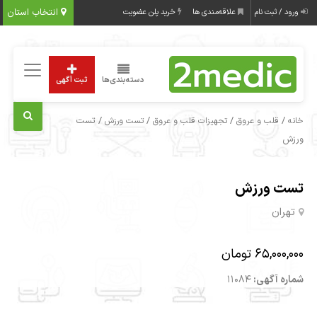
انتخاب استان
ورود / ثبت نام
علاقه‌مندی ها
خرید پلن عضویت
دسته‌بندی‌ها
ثبت آگهی
/
/
/
/ تست
خانه
قلب و عروق
تجهیزات قلب و عروق
تست ورزش
ورزش
تست ورزش
تهران
65,000,000 تومان
شماره آگهی:
11084