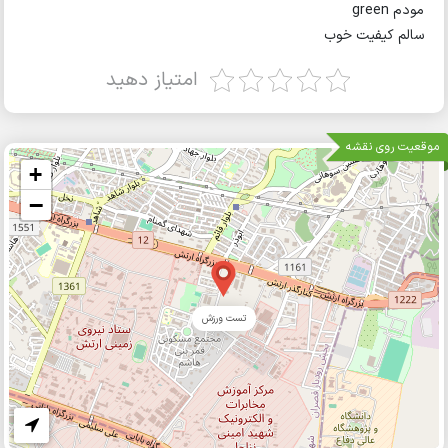
مودم green
سالم کیفیت خوب
امتیاز دهید
موقعیت روی نقشه
+
−
تست ورزش