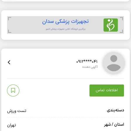
0912****041
آگهی دهنده
اطلاعات تماس
دسته‌بندی
تست ورزش
استان / شهر
تهران