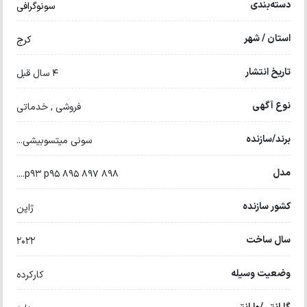
دسته‌بندی
سونوگرافی
استان / شهر
کرج
تاریخ انتشار
4 سال قبل
نوع آگهی
فروشی , خدماتی
برند/سازنده
سونی میتسوبیشی...
مدل
898 897 895 p93 p95....
کشور سازنده
ژاپن
سال ساخت
2022
وضعیت وسیله
کارکرده