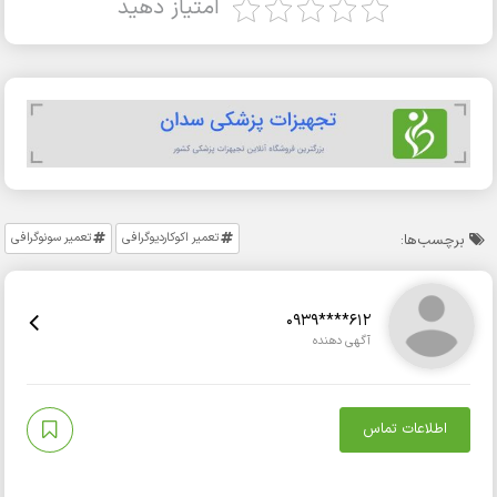
امتیاز دهید
تعمیر اکوکاردیوگرافی
تعمیر سونوگرافی
برچسب‌ها:
0939****612
آگهی دهنده
اطلاعات تماس