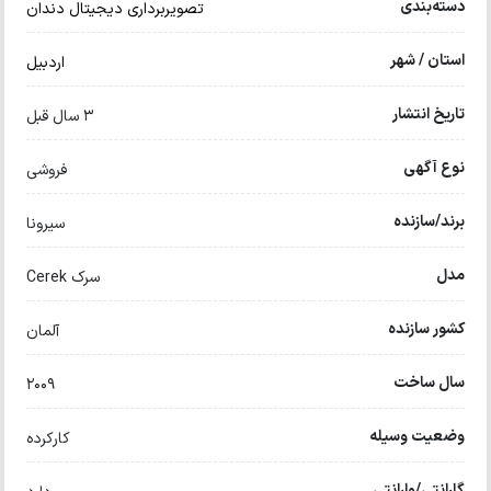
دسته‌بندی
تصویربرداری دیجیتال دندان
استان / شهر
اردبیل
تاریخ انتشار
3 سال قبل
نوع آگهی
فروشی
برند/سازنده
سیرونا
مدل
سرک Cerek
کشور سازنده
آلمان
سال ساخت
2009
وضعیت وسیله
کارکرده
گارانتی/وارانتی