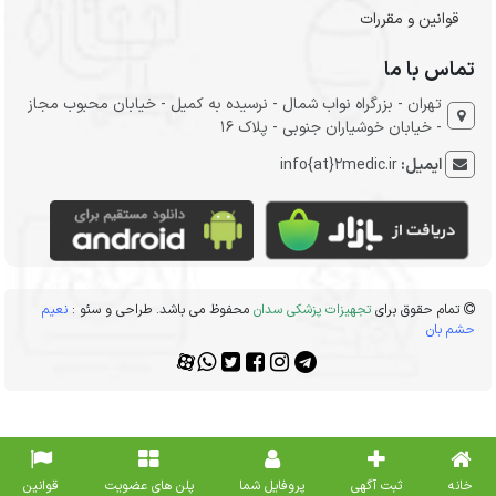
قوانین و مقررات
تماس با ما
تهران - بزرگراه نواب شمال - نرسیده به کمیل - خیابان محبوب مجاز
- خیابان خوشیاران جنوبی - پلاک 16
ایمیل:
info{at}2medic.ir
تمام حقوق برای
تجهیزات پزشکی سدان
محفوظ می باشد. طراحی و سئو :
نعیم
حشم بان
خانه
ثبت آگهی
پروفایل شما
پلن های عضویت
قوانین