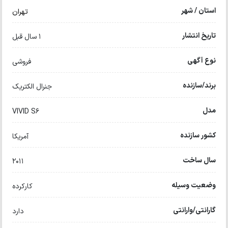
استان / شهر
تهران
تاریخ انتشار
1 سال قبل
نوع آگهی
فروشی
برند/سازنده
جنرال الکتریک
مدل
VIVID S6
کشور سازنده
آمریکا
سال ساخت
2011
وضعیت وسیله
کارکرده
گارانتی/وارانتی
دارد