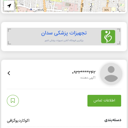
0933****242
آگهی دهنده
اطلاعات تماس
دسته‌بندی
اکوکاردیوگرافی