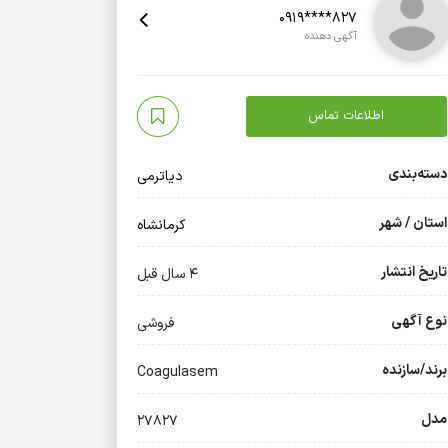
0919****827
آگهی دهنده
اطلاعات تماس
دسته‌بندی
دیاترمی
استان / شهر
کرمانشاه
تاریخ انتشار
4 سال قبل
نوع آگهی
فروشی
برند/سازنده
Coagulasem
مدل
27827