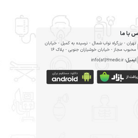
س با ما
تهران - بزرگراه نواب شمال - نرسیده به کمیل - خیابان
محبوب مجاز - خیابان خوشیاران جنوبی - پلاک 16
ایمیل:
info{at}2medic.ir