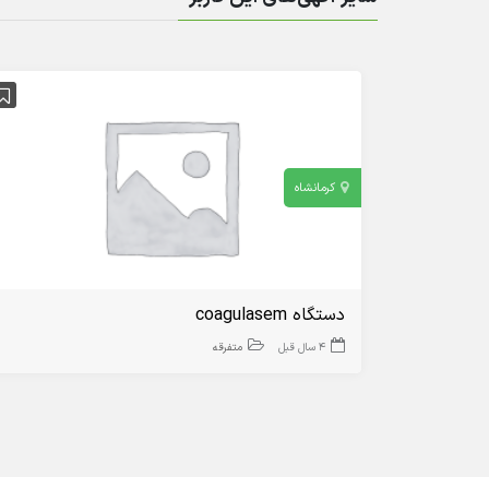
کرمانشاه
دستگاه coagulasem
4 سال قبل
متفرقه