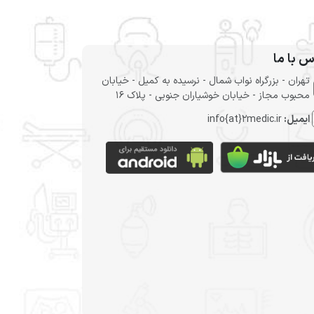
س با ما
تهران - بزرگراه نواب شمال - نرسیده به کمیل - خیابان
محبوب مجاز - خیابان خوشیاران جنوبی - پلاک 16
ایمیل:
info{at}2medic.ir