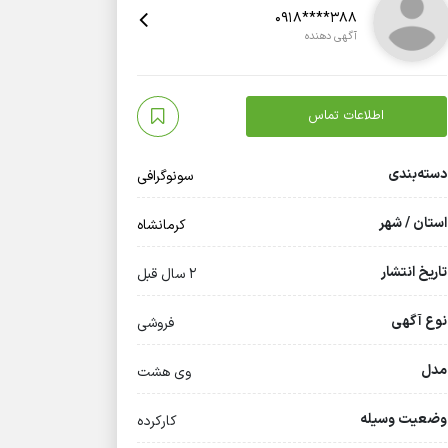
0918****388
آگهی دهنده
اطلاعات تماس
دسته‌بندی
سونوگرافی
استان / شهر
کرمانشاه
تاریخ انتشار
2 سال قبل
نوع آگهی
فروشی
مدل
وی هشت
وضعیت وسیله
کارکرده