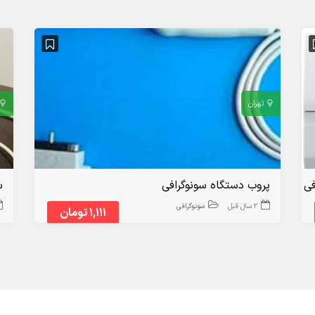
تهران
فی
پروب دستگاه سونوگرافی
س
2 سال قبل
سونوگرافی
1,111 تومان