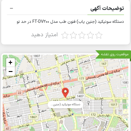
توضیحات آگهی
دستگاه سونیکید (جنین یاب) فنون طب مدل FT-DV200 در حد نو
امتیاز دهید
موقعیت روی نقشه
+
−
دستگاه سونیکید (جنین...