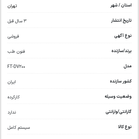
استان / شهر
تهران
تاریخ انتشار
3 سال قبل
نوع آگهی
فروشی
برند/سازنده
فنون طب
مدل
FT-DV200
کشور سازنده
ایران
وضعیت وسیله
کارکرده
گارانتی/وارانتی
ندارد
نوع کالا
سیستم کامل