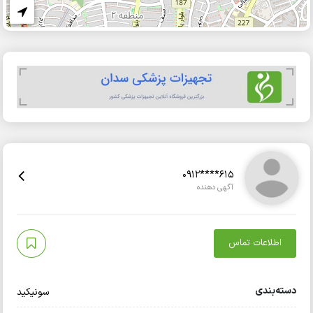
0912****615
آگهی دهنده
اطلاعات تماس
دسته‌بندی
سونیکید