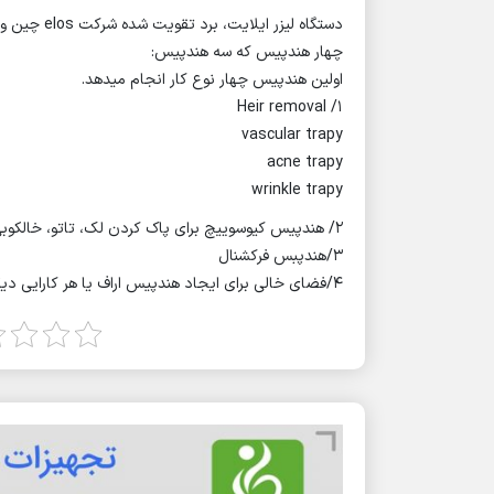
دستگاه لیزر ایلایت، برد تقویت شده شرکت elos چین و کره
چهار هندپیس که سه هندپیس:
اولین هندپیس چهار نوع کار انجام میدهد.
1/ Heir removal
vascular trapy
acne trapy
wrinkle trapy
2/ هندپیس کیوسوییچ برای پاک کردن لک، تاتو، خالکوبی، خال
3/هندپبس فرکشنال
4/فضای خالی برای ایجاد هندپیس اراف یا هر کارایی دیگر