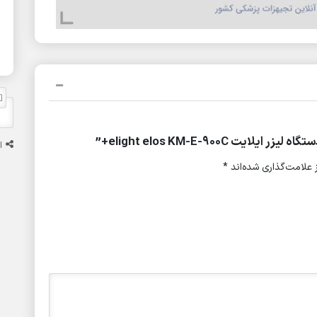
elight elos KM-E-900C+”
ا
علامت‌گذاری شده‌اند
*