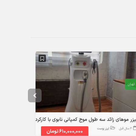
آگهی ویژه
تهران
تهران
و …
یزر موهای زائد سه طول موج کمپانی نابوی با کارکرد ۳۰۰ هزارشات
دستگاه لیزر 
2 سال قبل
لیزر پوست
3 سال قبل
610,000,000 تومان