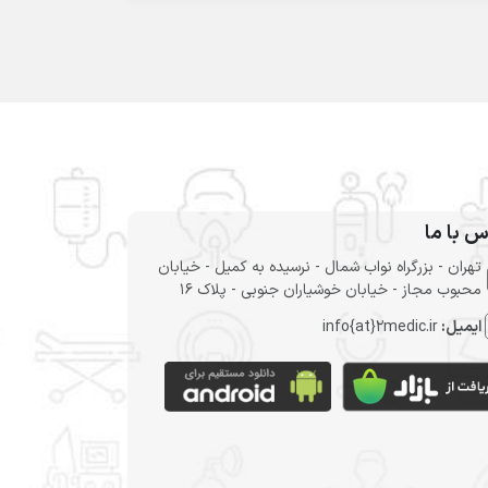
س با ما
تهران - بزرگراه نواب شمال - نرسیده به کمیل - خیابان
محبوب مجاز - خیابان خوشیاران جنوبی - پلاک 16
ایمیل:
info{at}2medic.ir