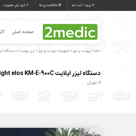
ورود / ثبت نام
علاقه‌مندی ها
خرید پلن عضویت
صفحه اصلی
آگه
/
/
/
/ دستگاه لیزر ایلایت 00C
خانه
پوست و مو
تجهیزات پوست و مو
لیزر پوست
دستگاه لیزر ایلایت elight elos KM-E-900C+
تهران