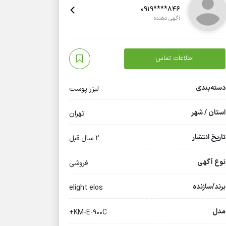
0919****846
آگهی دهنده
اطلاعات تماس
دسته‌بندی
لیزر پوست
استان / شهر
تهران
تاریخ انتشار
2 سال قبل
نوع آگهی
فروشی
برند/سازنده
elight elos
مدل
KM-E-900C+