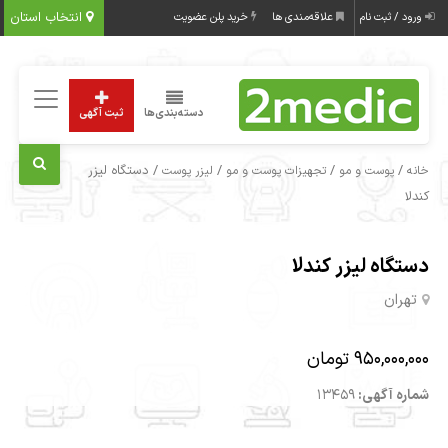
انتخاب استان
ورود / ثبت نام
علاقه‌مندی ها
خرید پلن عضویت
دسته‌بندی‌ها
ثبت آگهی
/
/
/
/ دستگاه لیزر
خانه
پوست و مو
تجهیزات پوست و مو
لیزر پوست
کندلا
دستگاه لیزر کندلا
تهران
950,000,000 تومان
شماره آگهی:
13459