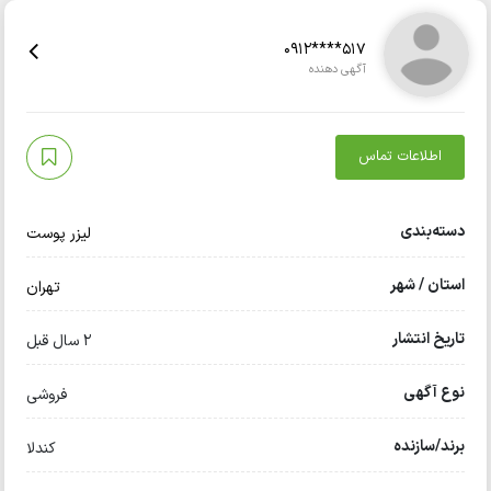
0912****517
آگهی دهنده
اطلاعات تماس
دسته‌بندی
لیزر پوست
استان / شهر
تهران
تاریخ انتشار
2 سال قبل
نوع آگهی
فروشی
برند/سازنده
کندلا