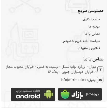
دسترسی سریع
حساب کاربری
درباره ما
تماس با ما
سیاست نامه حریم خصوصی
قوانین و مقررات
تماس با ما
تهران - بزرگراه نواب شمال - نرسیده به کمیل - خیابان محبوب مجاز
- خیابان خوشیاران جنوبی - پلاک 16
ایمیل:
info{at}2medic.ir