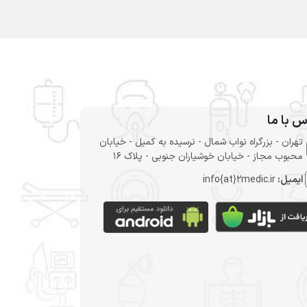
س با ما
تهران - بزرگراه نواب شمال - نرسیده به کمیل - خیابان
محبوب مجاز - خیابان خوشیاران جنوبی - پلاک 16
ایمیل:
info{at}2medic.ir