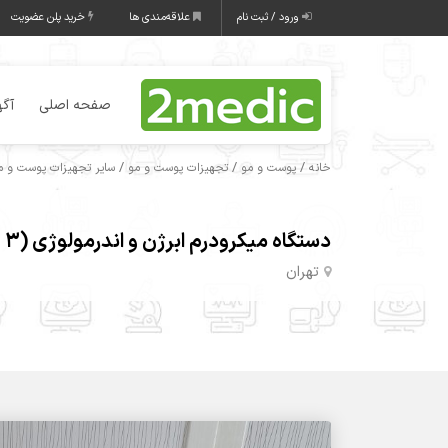
ورود / ثبت نام
علاقه‌مندی ها
خرید پلن عضویت
صفحه اصلی
آگه
/
/
/
خانه
پوست و مو
تجهیزات پوست و مو
سایر تجهیزات پوست و مو
دستگاه میکرودرم ابرژن و اندرمولوژی (SUNDERM 3)
تهران