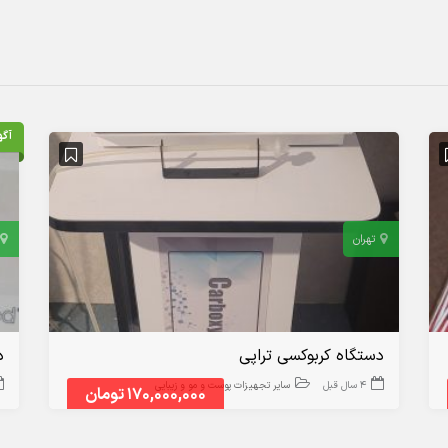
آگه
تهران
دستگاه کربوکسی تراپی
د
4 سال قبل
سایر تجهیزات پوست و مو و زیبایی
170,000,000 تومان