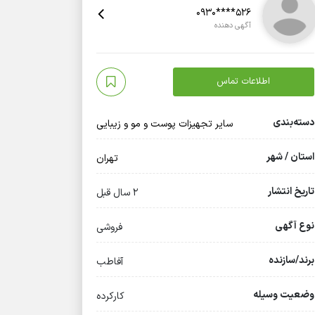
0930****526
آگهی دهنده
اطلاعات تماس
دسته‌بندی
سایر تجهیزات پوست و مو و زیبایی
استان / شهر
تهران
تاریخ انتشار
2 سال قبل
نوع آگهی
فروشی
برند/سازنده
آفاطب
وضعیت وسیله
کارکرده