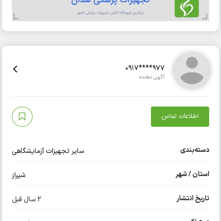
0917****977
آگهی دهنده
اطلاعات تماس
دسته‌بندی
سایر تجهیزات آزمایشگاهی
استان / شهر
شیراز
تاریخ انتشار
2 سال قبل