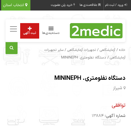
انتخاب استان
ورود / ثبت نام
علاقه‌مندی ها
خرید پلن عضویت
دسته‌بندی‌ها
ثبت آگهی
/
/
/
خانه
آزمایشگاهی
تجهیزات آزمایشگاهی
سایر تجهیزات
/ دستگاه نفلومتری. MININEPH
آزمایشگاهی
دستگاه نفلومتری. MININEPH
شیراز
توافقی
شماره آگهی:
13884