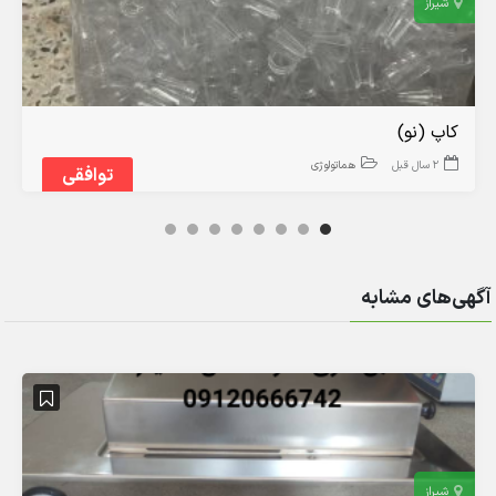
شیراز
کاپ (نو)
2 سال قبل
هماتولوژی
توافقی
آگهی‌های مشابه
شیراز