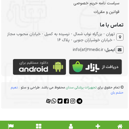
سیاست نامه حریم خصوصی
قوانین و مقررات
تماس با ما
تهران - بزرگراه نواب شمال - نرسیده به کمیل - خیابان محبوب مجاز
- خیابان خوشیاران جنوبی - پلاک 16
ایمیل:
info{at}2medic.ir
تمام حقوق برای
تجهیزات پزشکی سدان
محفوظ می باشد. طراحی و سئو :
نعیم
حشم بان